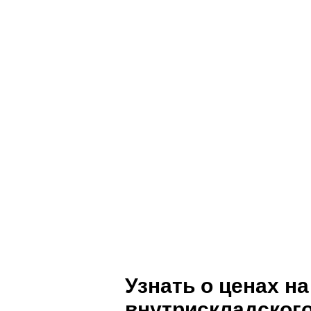
Своевременное технич
– важная мера профи
простоя электриче
внутрискладского испол
Узнать о ценах н
внутрискладского