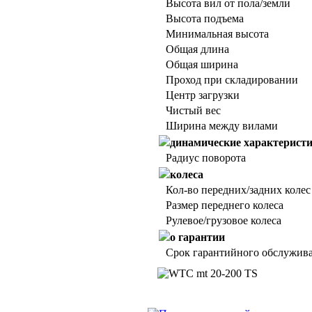
Высота вил от пола/земли
Высота подъема
Минимальная высота
Общая длина
Общая ширина
Проход при складировании
Центр загрузки
Чистый вес
Ширина между вилами
динамические характерист
Радиус поворота
колеса
Кол-во передних/задних колес
Размер переднего колеса
Рулевое/грузовое колеса
о гарантии
Срок гарантийного обслужива