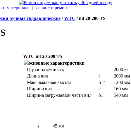
и и материалы
|
сервис и ремонт
жки ручные гидравлические
/
WTC
/ mt 20-200 TS
TS
WTC mt 20-200 TS
основные характеристики
Грузоподъёмность
2000 кг
Длина вил
l
2000 мм
Максимальная высота
h14
1200 мм
Ширина вил
e
160 мм
Ширина загружаемой части вил
b1
540 мм
s
45 мм