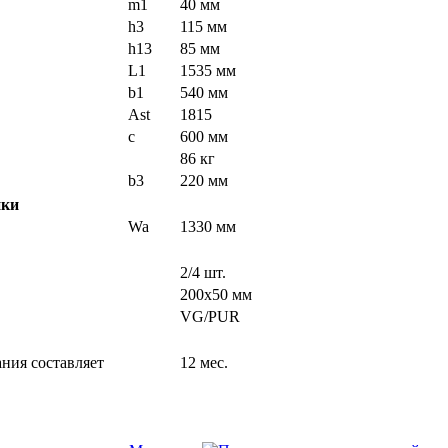
m1
40 мм
h3
115 мм
h13
85 мм
L1
1535 мм
b1
540 мм
Ast
1815
c
600 мм
86 кг
b3
220 мм
ики
Wa
1330 мм
2/4 шт.
200x50 мм
VG/PUR
ния составляет
12 мес.