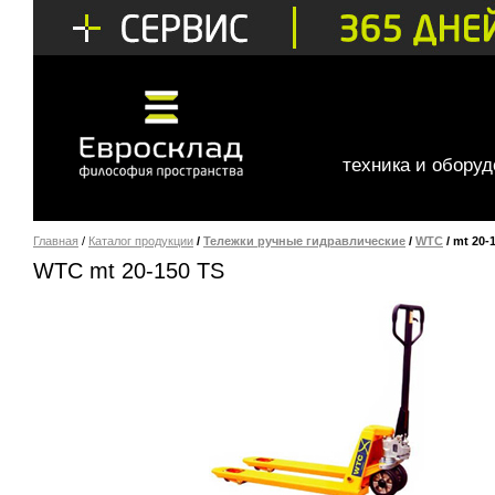
техника и обору
Главная
/
Каталог продукции
/
Тележки ручные гидравлические
/
WTC
/ mt 20-
WTC mt 20-150 TS