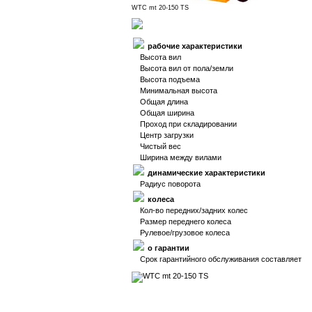
WTC mt 20-150 TS
рабочие характеристики
Высота вил
Высота вил от пола/земли
Высота подъема
Минимальная высота
Общая длина
Общая ширина
Проход при складировании
Центр загрузки
Чистый вес
Ширина между вилами
динамические характеристики
Радиус поворота
колеса
Кол-во передних/задних колес
Размер переднего колеса
Рулевое/грузовое колеса
о гарантии
Срок гарантийного обслуживания составляет