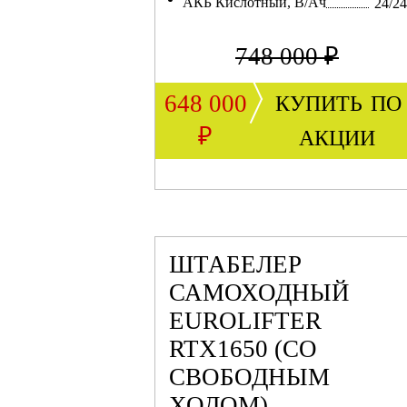
АКБ Кислотный, В/Ач
24/2
748 000 ₽
купить по
648 000
акции
₽
ШТАБЕЛЕР
САМОХОДНЫЙ
EUROLIFTER
RTX1650 (СО
СВОБОДНЫМ
ХОДОМ)