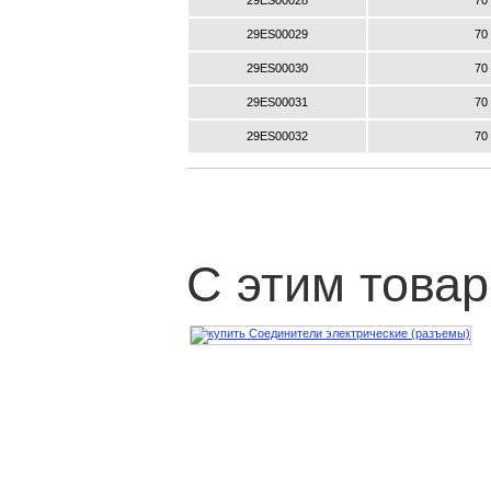
29ES00028
70
29ES00029
70
29ES00030
70
29ES00031
70
29ES00032
70
С этим това