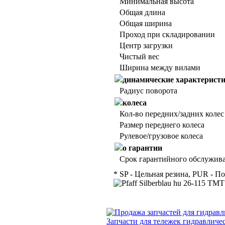
Минимальная высота
Общая длина
Общая ширина
Проход при складировании
Центр загрузки
Чистый вес
Ширина между вилами
динамические характерист
Радиус поворота
колеса
Кол-во передних/задних колес
Размер переднего колеса
Рулевое/грузовое колеса
о гарантии
Срок гарантийного обслужива
* SP - Цельная резина, PUR - П
Запчасти для тележек гидравличе