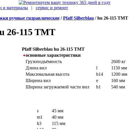
и и материалы
|
сервис и ремонт
жки ручные гидравлические
/
Pfaff Silberblau
/ hu 26-115 TMT
 hu 26-115 TMT
Pfaff Silberblau hu 26-115 TMT
основные характеристики
Грузоподъёмность
2600 кг
Длина вил
l
1150 мм
Максимальная высота
h14
1200 мм
Ширина вил
e
160 мм
Ширина загружаемой части вил
b1
540 мм
s
45 мм
m1
40 мм
h3
115 мм