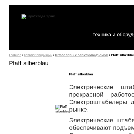
техника и обору
Главная
/
Каталог продукции
/
Штабелеры с электроподъемом
/ Pfaff silberbla
Pfaff silberblau
Pfaff silberblau
Электрические шта
прекрасной работо
Электроштабелеры
д
рынке.
Электрические штаб
обеспечивают подъем