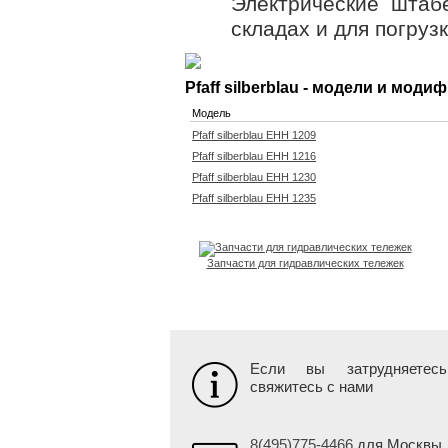
Электрические штаб
складах и для погруз
Pfaff silberblau - модели и моди
Модель
Pfaff silberblau EHH 1209
Pfaff silberblau EHH 1216
Pfaff silberblau EHH 1230
Pfaff silberblau EHH 1235
Запчасти для гидравлических тележек
Если вы затрудняетес
свяжитесь с нами
8(495)775-4466
для Москвы