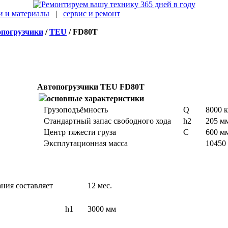
и и материалы
|
сервис и ремонт
погрузчики
/
TEU
/ FD80T
Автопогрузчики TEU FD80T
основные характеристики
Грузоподъёмность
Q
8000 к
Стандартный запас свободного хода
h2
205 м
Центр тяжести груза
C
600 м
Эксплутационная масса
10450
ния составляет
12 мес.
h1
3000 мм