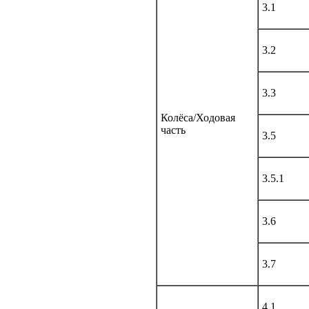
3.1
3.2
3.3
Колёса/Ходовая
часть
3.5
3.5.1
3.6
3.7
4.1