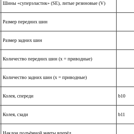
Шины «суперэластик» (SE), литые резиновые (V)
Размер передних шин
Размер задних шин
Количество передних шин (x = приводные)
Количество задних шин (x = приводные)
Колея, спереди
b10
Колея, сзади
b11
Наклон подъёмной мачты вперёд