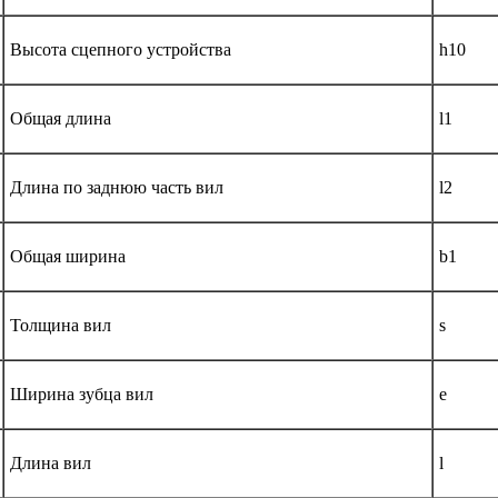
Высота сцепного устройства
h10
Общая длина
l1
Длина по заднюю часть вил
l2
Общая ширина
b1
Толщина вил
s
Ширина зубца вил
e
Длина вил
l