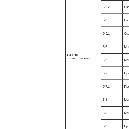
5.2.2
Ско
5.3
Ско
5.3.1
Ско
5.6
Мак
Рабочие
характеристики
5.6.1
Мак
5.7
Пр
5.7.1
Пр
5.8
Ма
5.8.1
Ма
5.9
Вре