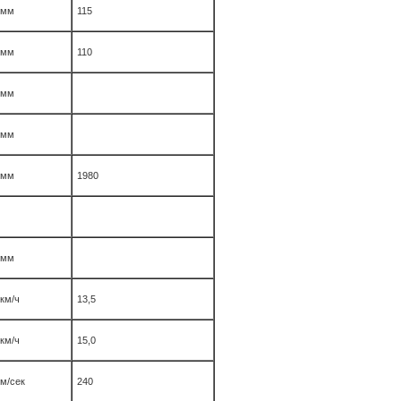
мм
115
мм
110
мм
мм
мм
1980
мм
км/ч
13,5
км/ч
15,0
м/сек
240