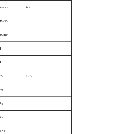
м/сек
450
м/сек
м/сек
Н
Н
%
12.5
%
%
%
сек