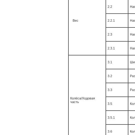
2.2
Наг
Вес
2.2.1
Наг
2.3
Наг
2.3.1
Наг
3.1
Шин
3.2
Ра
3.3
Ра
Колёса/Ходовая
часть
3.5
Кол
3.5.1
Кол
3.6
Кол