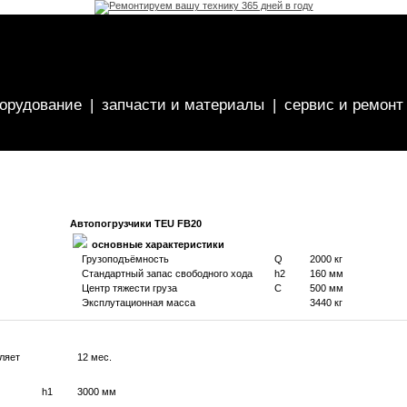
борудование
|
запчасти и материалы
|
сервис и ремонт
Автопогрузчики TEU FB20
основные характеристики
Грузоподъёмность
Q
2000 кг
Стандартный запас свободного хода
h2
160 мм
Центр тяжести груза
C
500 мм
Эксплутационная масса
3440 кг
ляет
12 мес.
h1
3000 мм