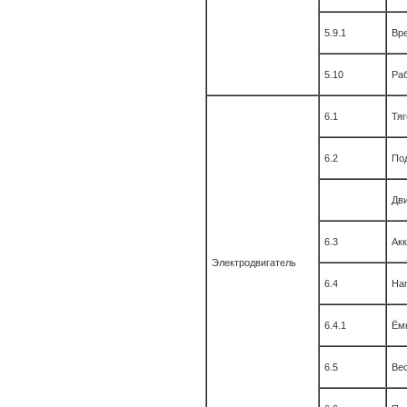
5.9.1
Вре
5.10
Ра
6.1
Тяг
6.2
По
Дви
6.3
Акк
Электродвигатель
6.4
На
6.4.1
Ём
6.5
Ве