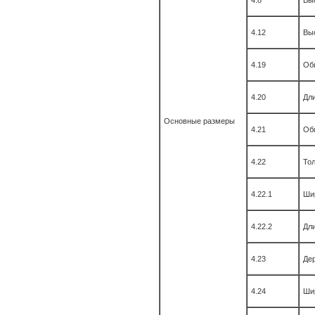
4.8
Вы
4.12
Вы
4.19
Об
4.20
Дли
Основные размеры
4.21
Об
4.22
То
4.22.1
Ши
4.22.2
Дл
4.23
Дер
4.24
Ши