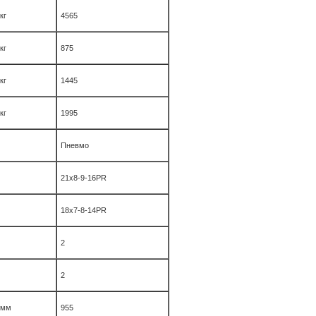
кг
4565
кг
875
кг
1445
кг
1995
Пневмо
21х8-9-16PR
18x7-8-14PR
2
2
мм
955