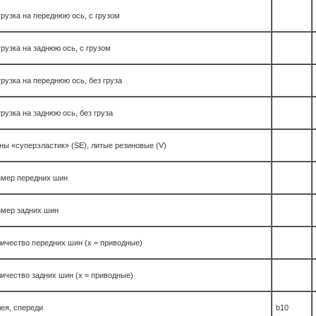
рузка на переднюю ось, с грузом
рузка на заднюю ось, с грузом
рузка на переднюю ось, без груза
рузка на заднюю ось, без груза
ы «суперэластик» (SE), литые резиновые (V)
змер передних шин
змер задних шин
ичество передних шин (x = приводные)
ичество задних шин (x = приводные)
ея, спереди
b10