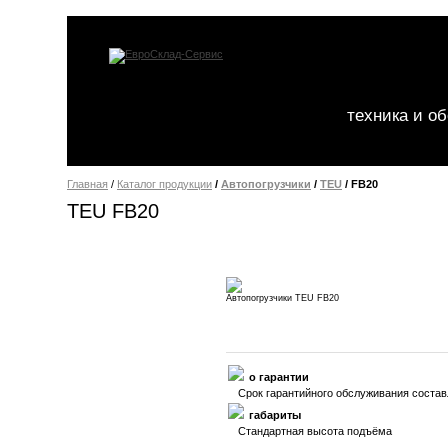
техника и о
Главная
/
Каталог продукции
/
Автопогрузчики
/
TEU
/ FB20
TEU FB20
Автопогрузчики TEU FB20
о гарантии
Срок гарантийного обслуживания состав
габариты
Стандартная высота подъёма