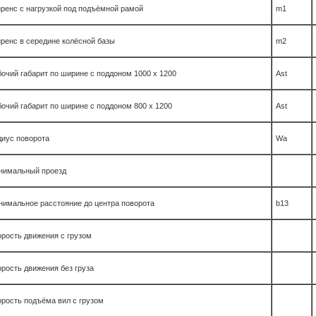
ренс с нагрузкой под подъёмной рамой
m1
ренс в середине колёсной базы
m2
очий габарит по ширине с поддоном 1000 x 1200
Ast
очий габарит по ширине с поддоном 800 x 1200
Ast
диус поворота
Wa
нимальный проезд
нимальное расстояние до центра поворота
b13
рость движения с грузом
рость движения без груза
рость подъёма вил с грузом