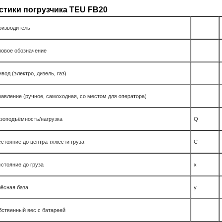
стики погрузчика TEU FB20
оизводитель
повое обозначение
вод (электро, дизель, газ)
авление (ручное, самоходная, со местом для оператора)
узоподъёмность/нагрузка
Q
стояние до центра тяжести груза
C
стояние до груза
x
лёсная база
y
бственный вес с батареей