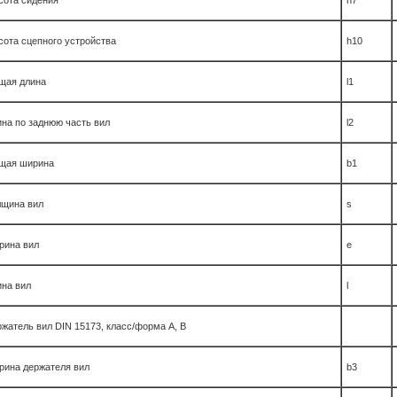
сота сидения
h7
сота сцепного устройства
h10
щая длина
l1
на по заднюю часть вил
l2
щая ширина
b1
лщина вил
s
рина вил
e
ина вил
l
жатель вил DIN 15173, класс/форма A, B
рина держателя вил
b3