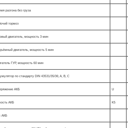
мя разгона без груза
бочий тормоз
овый двигатель, мощность 3 мин
дъёмный двигатель, мощность 5 мин
гатель ГУР, мощность 60 мин
умулятор по стандарту DIN 43531/35/36; A, B, C
пряжение АКБ
U
кость АКБ
K5
с АКБ