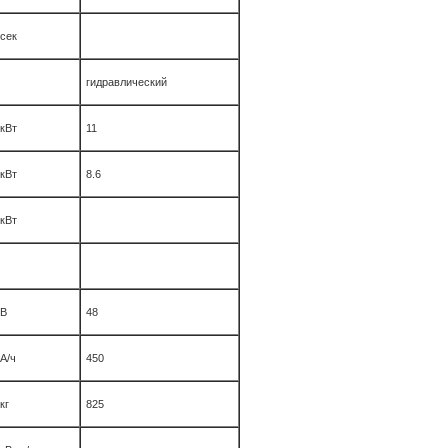
сек
гидравлический
кВт
11
кВт
8.6
кВт
В
48
А/ч
450
кг
825