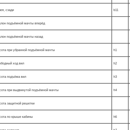
ея, сзади
b11
клон подъёмной мачты вперёд
клон подъёмной мачты назад
сота при убранной подъёмной мачты
h1
ободный ход вил
h2
сота подъёма вил
h3
сота при выдвинутой подъёмной мачты
h4
сота защитной решетки
сота по крыше кабины
h6