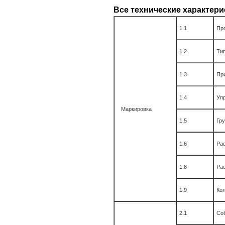
Все технические характери
1.1
Пр
1.2
Ти
1.3
При
1.4
Упр
Маркировка
1.5
Гр
1.6
Рас
1.8
Рас
1.9
Ко
2.1
Со