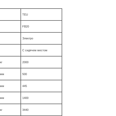
TEU
FB20
Электро
С сидячем местом
кг
2000
мм
500
мм
445
мм
1400
кг
3440